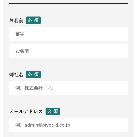
お名前
必 須
御社名
必 須
メールアドレス
必 須